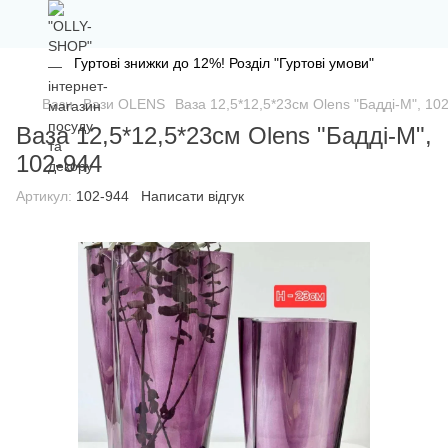
Гуртові знижки до 12%! Розділ "Гуртові умови"
Вази
Вази OLENS
Ваза 12,5*12,5*23см Olens "Бадді-М", 10
Ваза 12,5*12,5*23см Olens "Бадді-М",
102-944
Артикул:
102-944
Написати відгук