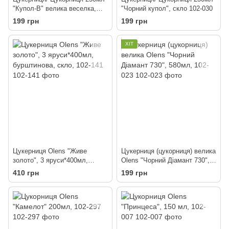
"Купол-В" велика веселка,
"Чорний купол", скло 102-030
скло
199 грн
199 грн
ХІТ
Цукерниця Olens "Живе
Цукерниця (цукорниця) велика
золото", 3 яруси*400мл,
Olens "Чорний Діамант 730",
бурштинова, скло, 102-141
580мл, 102-023
410 грн
199 грн