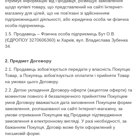
отримує інформацію від Продавця, розміщує замовлення
щодо купівлі товару, що представлений на сайті Інтернет-
магазину для цілей, що не пов'язані зі здійсненням
підприємницької діяльності, або юридична особа чи фізична
особа-підприємець.
1.5. Продавець – Фізична особа підприємець Бут О.В.
(ЄДРОПОУ 3270606360) м.Харків, вул. Владислава Зубенка
34.
2.
Предмет Договору
2.1. Продавець зобов’язується передати у власність Покупцю
Товар, а Покупець зобов’язується оплатити і прийняти Товар
на умовах цього Договору.
2.2. Датою укладення Договору-оферти (акцептом оферти) та
моментом повного й беззаперечного прийняттям Покупцем
умов Договору вважається дата заповнення Покупцем форми
замовлення, розташованої на сайті Інтернет-магазину, за
умови отримання Покупцем від Продавця підтвердження
замовлення в електронному вигляді. У разі необхідності, за
бажанням Покупця, Договір може бути оформлений у
письмовій формі.