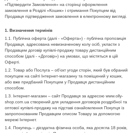
«Підтвердити Замовлення» на сторінці оформлення
замовлення в Розділі «Кошик» і отримання Покупцем від
Продавця підтвердження замовлення в електронному вигляді.
1.
Визначення термінів
1.1. Публічна оферта (далі - «Оферта») - публічна пропозиція
Продавця, адресована невизначеному колу осіб, укласти з
Продавцем договір купівлі-продажу товару дистанційним
способом (далі - «Договір») на умовах, що містяться в цій
Оферті.
1.2. Товар або Послуга – об'єкт угоди сторін, який був обраний
покупцем на сайті Інтернет-магазину та поміщений у кошик,
або вже придбаний Покупцем у Продавця дистанційним
способом.
1.3. Інтернет-магазин – сайт Продавця за адресою www.olly-
shop.com.ua створений для укладення договорів роздрібної та
оптової купівлі-продажу на підставі ознайомлення Покупця із
запропонованим Продавцем описом Товару за допомогою
мережі Інтернет.
1.4. Покупець – дієздатна фізична особа, яка досягла 18 років,