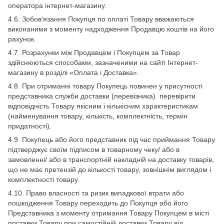
оператора інтернет-магазину.
4.6. Зобов'язання Покупця по оплаті Товару вважаються
виконаними з моменту надходження Продавцю коштів на його
рахунок.
4.7. Розрахунки між Продавцем і Покупцем за Товар
здійснюються способами, зазначеними на сайті Інтернет-
магазину в розділі «Оплата і Доставка».
4.8. При отриманні товару Покупець повинен у присутності
представника служби доставки (перевізника) перевірити
відповідність Товару якісним і кількісним характеристикам
(найменування товару, кількість, комплектність, термін
придатності).
4.9. Покупець або його представник під час приймання Товару
підтверджує своїм підписом в товарному чеку/ або в
замовленні/ або в транспортній накладній на доставку товарів,
що не має претензій до кількості товару, зовнішнім виглядом і
комплектності товару.
4.10. Право власності та ризик випадкової втрати або
пошкодження Товару переходить до Покупця або його
Представника з моменту отримання Товару Покупцем в місті
поставки Товару при самостійній доставки Товару від