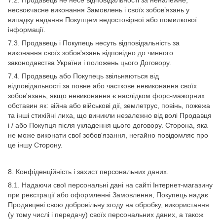
7.2. Продавець не несе відповідальності за неналежне,
несвоєчасне виконання Замовлень і своїх зобов’язань у
випадку надання Покупцем недостовірної або помилкової
інформації.
7.3. Продавець і Покупець несуть відповідальність за
виконання своїх зобов'язань відповідно до чинного
законодавства України і положень цього Договору.
7.4. Продавець або Покупець звільняються від
відповідальності за повне або часткове невиконання своїх
зобов'язань, якщо невиконання є наслідком форс-мажорних
обставин як: війна або військові дії, землетрус, повінь, пожежа
та інші стихійні лиха, що виникли незалежно від волі Продавця
і / або Покупця після укладення цього договору. Сторона, яка
не може виконати свої зобов'язання, негайно повідомляє про
це іншу Сторону.
8. Конфіденційність і захист персональних даних.
8.1. Надаючи свої персональні дані на сайті Інтернет-магазину
при реєстрації або оформленні Замовлення, Покупець надає
Продавцеві свою добровільну згоду на обробку, використання
(у тому числі і передачу) своїх персональних даних, а також