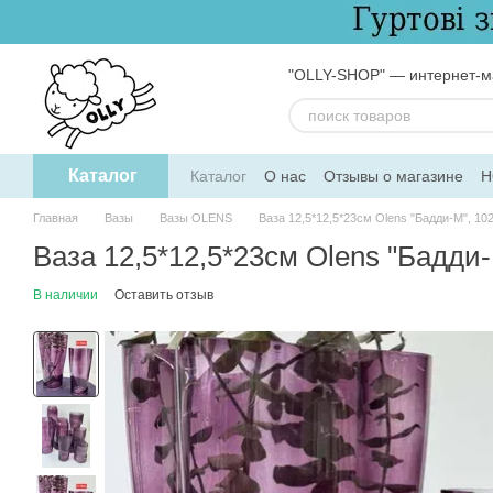
Перейти к основному контенту
"OLLY-SHOP" — интернет-ма
Каталог
Каталог
О нас
Отзывы о магазине
Н
Обмен и возврат
Пользовательское 
Главная
Вазы
Вазы OLENS
Ваза 12,5*12,5*23см Olens "Бадди-М", 10
Ваза 12,5*12,5*23см Olens "Бадди-
В наличии
Оставить отзыв