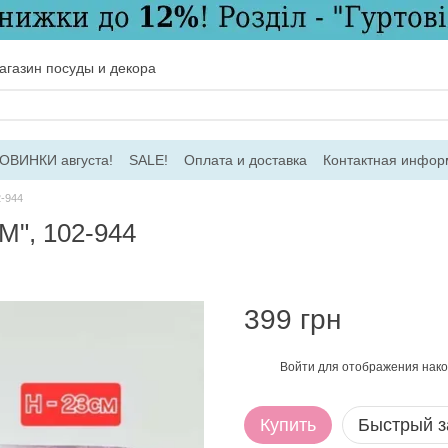
газин посуды и декора
ОВИНКИ августа!
SALE!
Оплата и доставка
Контактная инфор
соглашение
Договір ПО
Для оптовых заказов
2-944
М", 102-944
399 грн
Войти
для отображения нако
%
Купить
Быстрый з