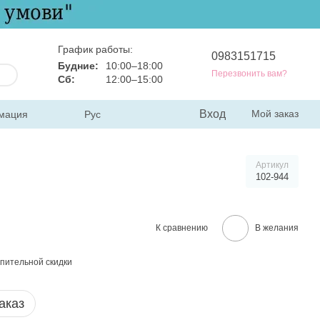
График работы:
0983151715
Будние:
10:00–18:00
Перезвонить вам?
Сб:
12:00–15:00
Вход
Мой заказ
мация
Рус
Артикул
102-944
К сравнению
В желания
пительной скидки
аказ