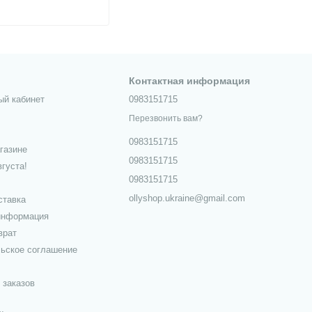
, 101-0525
Контактная информация
ый кабинет
0983151715
Перезвонить вам?
0983151715
газине
0983151715
густа!
0983151715
ollyshop.ukraine@gmail.com
ставка
информация
врат
ьское соглашение
 заказов