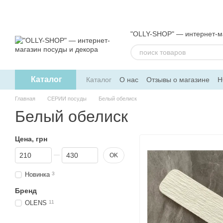
Перейти к основному контенту
"OLLY-SHOP" — интернет-ма
Каталог
Каталог
О нас
Отзывы о магазине
Н
Обмен и возврат
Пользовательское 
Главная
СЕРИИ посуды
Белый обелиск
Белый обелиск
Цена, грн
От Цена, грн
До Цена, грн
OK
Новинка
3
Бренд
OLENS
11