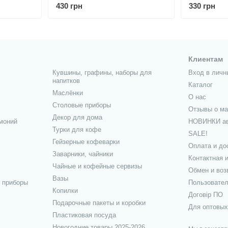
0524
вайт», белая
430 грн
330 грн
Клиентам
Кувшины, графины, наборы для
Вход в личн
напитков
Каталог
Маслёнки
О нас
Столовые приборы
Отзывы о ма
Декор для дома
моний
НОВИНКИ ав
Турки для кофе
SALE!
Гейзерные кофеварки
Оплата и до
Заварники, чайники
Контактная 
Чайные и кофейные сервизы
Обмен и воз
Вазы
и приборы
Пользовател
Копилки
Договір ПО
Подарочные пакеты и коробки
Для оптовых
Пластиковая посуда
Новогодние товары 2025-2026