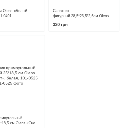
м Olens «Белый
Салатник
01-0491
фигурный 28,5*23,5*2,5см Olens
«Сноу-вайт», белая, 101-0526
330 грн
рямоугольный
*18,5 см Olens «Сноу-