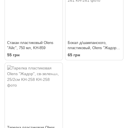
Стакан пластиковый Olens
Бокал д/шампанского,
"Айс", 750 мл, KH-859
пластиковый, Olens "Жадор",
250мл, 7/21см KH-261
55 грн
65 грн
Тарелка пластиковая Olens