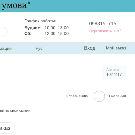
График работы:
0983151715
Будние:
10:00–18:00
Перезвонить вам?
Сб:
12:00–15:00
Вход
Мой заказ
мация
Рус
Артикул
102-1117
К сравнению
В желания
пительной скидки
аказ