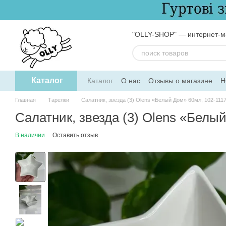
Перейти к основному контенту
"OLLY-SHOP" — интернет-ма
Каталог
Каталог
О нас
Отзывы о магазине
Н
Обмен и возврат
Пользовательское 
Главная
Тарелки
Салатник, звезда (3) Olens «Белый Дом» 60мл, 102-111
Салатник, звезда (3) Olens «Белы
В наличии
Оставить отзыв