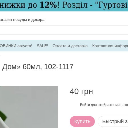
газин посуды и декора
ОВИНКИ августа!
SALE!
Оплата и доставка
Контактная инфор
соглашение
Договір ПО
Для оптовых заказов
7
й Дом» 60мл, 102-1117
40 грн
Войти
для отображения нако
%
Купить
Быстрый з