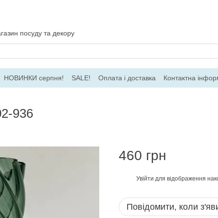
газин посуду та декору
НОВИНКИ серпня!
SALE!
Оплата і доставка
Контактна інфор
ача
Договір ПО
Для гуртових замовлень
02-936
460 грн
Увійти
для відображення нак
%
Повідомити, коли з'яв