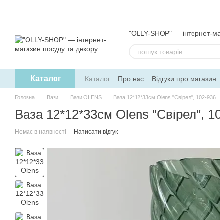
Перейти до основного контенту
"OLLY-SHOP" — інтернет-ма
Каталог
Каталог
Про нас
Відгуки про магазин
Обмін та повернення
Угода користув
Головна
Вази
Вази OLENS
Ваза 12*12*33см Olens "Свірел", 102-936
Ваза 12*12*33см Olens "Свірел", 1
Немає в наявності
Написати відгук