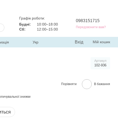
Графік роботи:
0983151715
Будні:
10:00–18:00
Передзвонити вам?
Сб:
12:00–15:00
Вхід
Мій кошик
мація
Укр
Артикул
102-936
Порівняти
В бажання
опичувальної знижки
иться