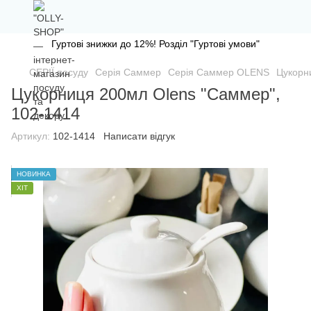
Гуртові знижки до 12%! Розділ "Гуртові умови"
СЕРІЇ посуду
Серія Саммер
Серія Саммер OLENS
Цукорн
Цукорниця 200мл Olens "Саммер",
102-1414
Артикул:
102-1414
Написати відгук
НОВИНКА
ХІТ