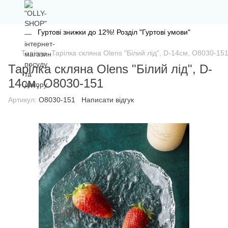
Гуртові знижки до 12%! Розділ "Гуртові умови"
Тарілки
Тарілка скляна Olens "Білий лід", D-14см, O8030-15
Тарілка скляна Olens "Білий лід", D-
14см, O8030-151
Артикул:
O8030-151
Написати відгук