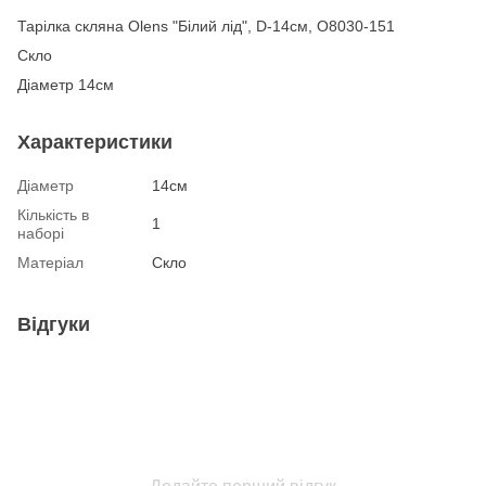
Тарілка скляна Olens "Білий лід", D-14см, O8030-151
Скло
Діаметр 14см
Характеристики
Діаметр
14см
Кількість в
1
наборі
Матеріал
Скло
Відгуки