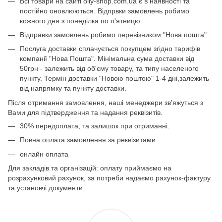
Всі товари на сайті olly-shop.com.ua є в наявності та
постійно оновлюються. Відпрвки замовлень робимо
кожного дня з понеділка по п'ятницю.
Відправки замовлень робимо перевізником "Нова пошта"
Послуга доставки сплачується покупцем згідно тарифів
компанії "Нова Пошта". Мінімальна сума доставки від
50грн - залежить від об'єму товару, та типу населеного
пункту. Термін доставки "Новою поштою" 1-4 дні,залежить
від напрямку та пункту доставки.
Після отримання замовлення, наші менеджери зв'яжуться з
Вами для підтвердження та надання реквізитів.
30% передоплата, та залишок при отриманні.
Повна оплата замовлення за реквізитами
онлайн оплата
Для закладів та організацій: оплату приймаємо на
розрахунковий рахунок, за потреби надаємо рахунок-фактуру
та установчі документи.