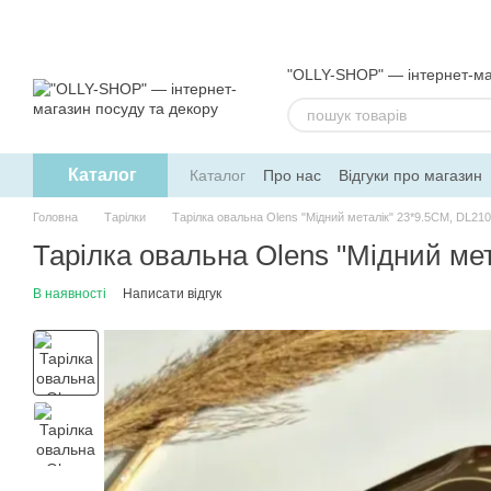
Перейти до основного контенту
"OLLY-SHOP" — інтернет-ма
Каталог
Каталог
Про нас
Відгуки про магазин
Обмін та повернення
Угода користув
Головна
Тарілки
Тарілка овальна Olens "Мідний металік" 23*9.5CM, DL21
Тарілка овальна Olens "Мідний ме
В наявності
Написати відгук