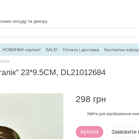
газин посуду та декору
НОВИНКИ серпня!
SALE!
Оплата і доставка
Контактна інфор
ача
Договір ПО
Для гуртових замовлень
012684
талік" 23*9.5CM, DL21012684
298 грн
Увійти
для відображення нак
%
Купити
Замовити