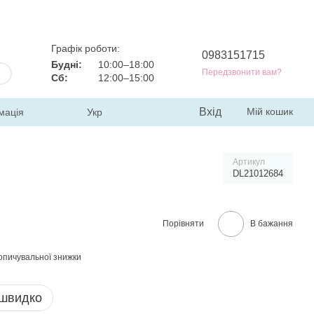
Графік роботи:
0983151715
Будні:
10:00–18:00
Передзвонити вам?
Сб:
12:00–15:00
Вхід
Мій кошик
мація
Укр
Артикул
DL21012684
Порівняти
В бажання
опичувальної знижки
 швидко