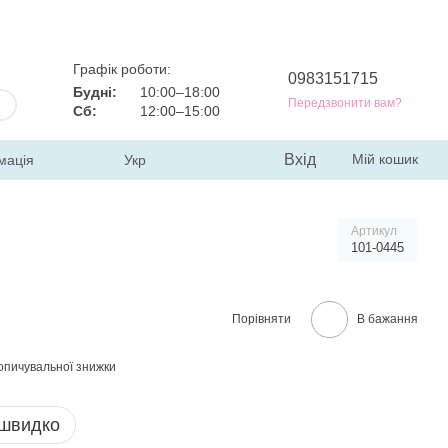
Графік роботи:
0983151715
Будні:
10:00–18:00
Передзвонити вам?
Сб:
12:00–15:00
Вхід
Мій кошик
мація
Укр
Артикул
101-0445
Порівняти
В бажання
опичувальної знижки
 швидко