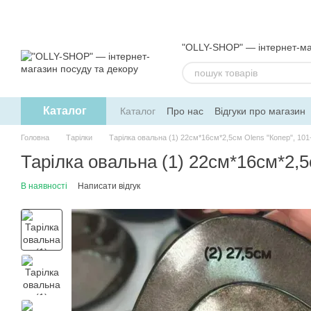
Перейти до основного контенту
"OLLY-SHOP" — інтернет-ма
Каталог
Каталог
Про нас
Відгуки про магазин
Обмін та повернення
Угода користув
Головна
Тарілки
Тарілка овальна (1) 22см*16см*2,5см Olens "Копер", 101
Тарілка овальна (1) 22см*16см*2,5
В наявності
Написати відгук