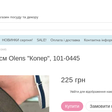
газин посуду та декору
НОВИНКИ серпня!
SALE!
Оплата і доставка
Контактна інфор
ача
Договір ПО
Для гуртових замовлень
-0445
см Olens "Копер", 101-0445
225 грн
Увійти
для відображення нак
%
Купити
Замовити