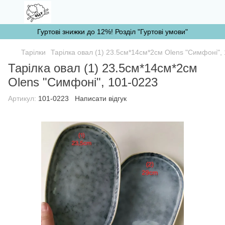
Гуртові знижки до 12%! Розділ "Гуртові умови"
Тарілки
Тарілка овал (1) 23.5см*14см*2см Olens "Симфоні",
Тарілка овал (1) 23.5см*14см*2см
Olens "Симфоні", 101-0223
Артикул:
101-0223
Написати відгук