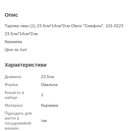
Опис
Тарілка овал (1) 23.5см*14см*2см Olens "Симфоні", 101-0223
23.5см*14см*2см
Кераміка
Ціна за 1шт
Характеристики
Довжина
23,5см
Форма
Овальна
Кількість в
1
наборі
Матеріал
Кераміка
Підходить для
миття в
так
посудомийній
машині