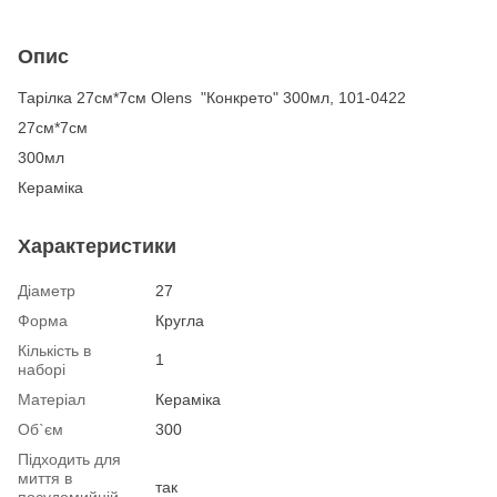
Опис
Тарілка 27см*7cм Olens "Конкрето" 300мл, 101-0422
27см*7cм
300мл
Кераміка
Характеристики
Діаметр
27
Форма
Кругла
Кількість в
1
наборі
Матеріал
Кераміка
Об`єм
300
Підходить для
миття в
так
посудомийній