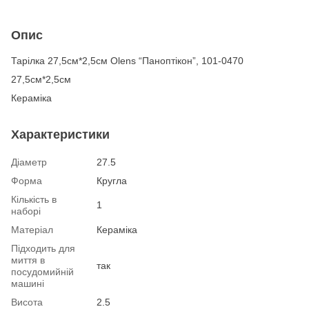
Опис
Тарілка 27,5см*2,5см Olens “Паноптікон”, 101-0470
27,5см*2,5см
Кераміка
Характеристики
Діаметр
27.5
Форма
Кругла
Кількість в
1
наборі
Матеріал
Кераміка
Підходить для
миття в
так
посудомийній
машині
Висота
2.5