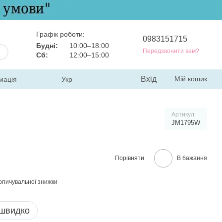
Графік роботи:
0983151715
Будні:
10:00–18:00
Передзвонити вам?
Сб:
12:00–15:00
Вхід
Мій кошик
мація
Укр
Артикул
JM1795W
Порівняти
В бажання
опичувальної знижки
 швидко