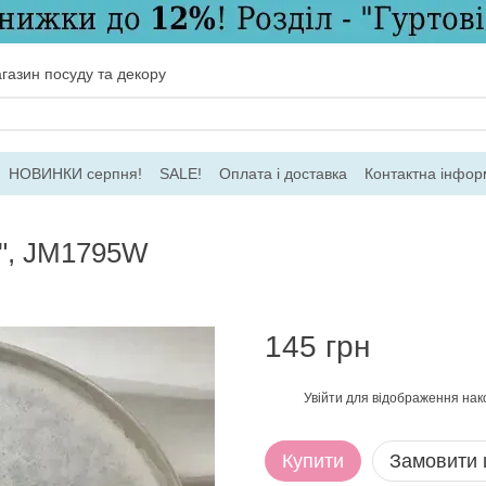
газин посуду та декору
НОВИНКИ серпня!
SALE!
Оплата і доставка
Контактна інфор
ача
Договір ПО
Для гуртових замовлень
н", JM1795W
145 грн
Увійти
для відображення нак
%
Купити
Замовити