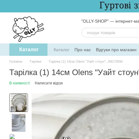
Перейти до основного контенту
"OLLY-SHOP" — інтернет-ма
Каталог
Каталог
Про нас
Відгуки про магазин
Обмін та повернення
Угода користув
Головна
Тарілки
Тарілка (1) 14см Olens "Уайт стоун", JM1795W
Тарілка (1) 14см Olens "Уайт стоу
В наявності
Написати відгук