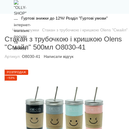
Гуртові знижки до 12%! Розділ "Гуртові умови"
Чашки, кружки
Стакан з трубочкою і кришкою Olens "Смайл
Стакан з трубочкою і кришкою Olens
"Смайл" 500мл O8030-41
Артикул:
O8030-41
Написати відгук
РОЗПРОДАЖ
−53%