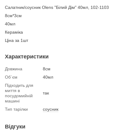
Салатник/соусник Olens "Білий Дім" 40мл, 102-1103
8см*3см
40мл
Кераміка
Ціна за 1шт
Характеристики
Довжина
8см
Об`єм
40мл
Підходить для
миття в
так
посудомийній
машині
Тип тарілки
соусник
Відгуки