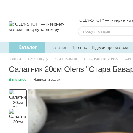
Перейти до основного контенту
"OLLY-SHOP" — інтернет-ма
Каталог
Каталог
Про нас
Відгуки про магазин
Обмін та повернення
Угода користув
Головна
СЕРІЇ посуду
Стара Баварія
Стара Баварія OLENS
Салат
Салатник 20см Olens "Стара Бавар
В наявності
Написати відгук