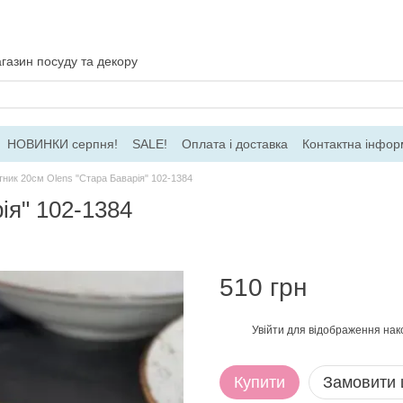
газин посуду та декору
НОВИНКИ серпня!
SALE!
Оплата і доставка
Контактна інфор
ача
Договір ПО
Для гуртових замовлень
ник 20см Olens "Стара Баварія" 102-1384
ія" 102-1384
510 грн
Увійти
для відображення нак
%
Купити
Замовити