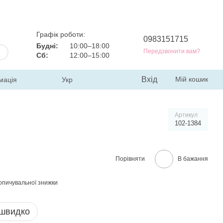
Графік роботи:
0983151715
Будні:
10:00–18:00
Передзвонити вам?
Сб:
12:00–15:00
Вхід
Мій кошик
мація
Укр
Артикул
102-1384
Порівняти
В бажання
опичувальної знижки
 швидко