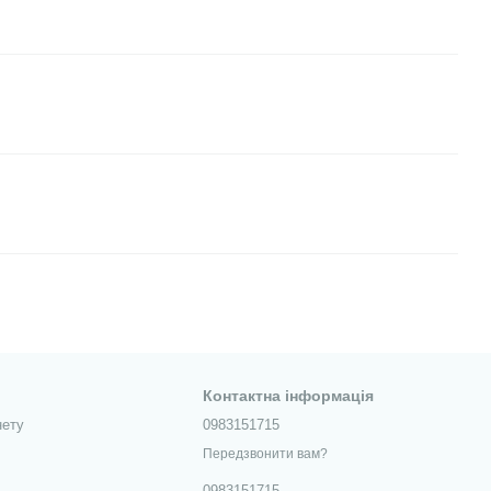
Контактна інформація
нету
0983151715
Передзвонити вам?
0983151715