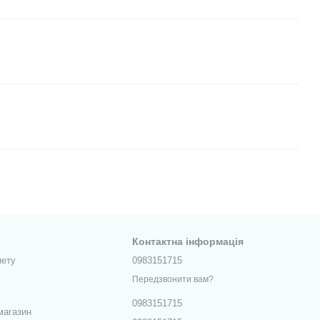
Контактна інформація
нету
0983151715
Передзвонити вам?
0983151715
магазин