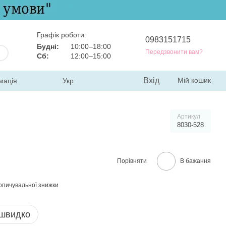
Графік роботи:
0983151715
Будні:
10:00–18:00
Передзвонити вам?
Сб:
12:00–15:00
Вхід
Мій кошик
мація
Укр
Артикул
8030-528
Порівняти
В бажання
опичувальної знижки
 швидко