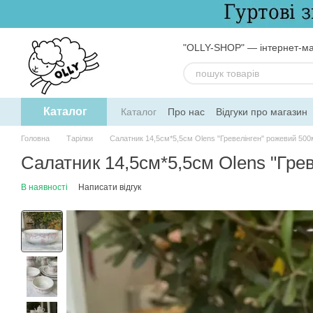
Перейти до основного контенту
"OLLY-SHOP" — інтернет-ма
Каталог
Каталог
Про нас
Відгуки про магазин
Обмін та повернення
Угода користув
Головна
Тарілки
Салатник 14,5см*5,5см Olens "Гревелінген" рожевий 500
Салатник 14,5см*5,5см Olens "Гре
В наявності
Написати відгук