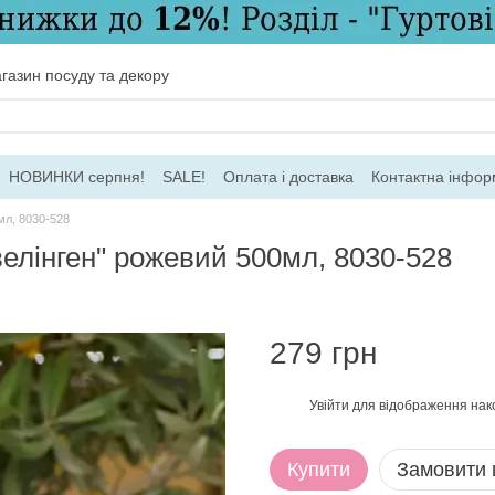
газин посуду та декору
НОВИНКИ серпня!
SALE!
Оплата і доставка
Контактна інфор
ача
Договір ПО
Для гуртових замовлень
мл, 8030-528
велінген" рожевий 500мл, 8030-528
279 грн
Увійти
для відображення нак
%
Купити
Замовити