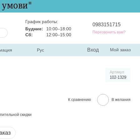
График работы:
0983151715
Будние:
10:00–18:00
Перезвонить вам?
Сб:
12:00–15:00
Вход
Мой заказ
мация
Рус
Артикул
102-1329
К сравнению
В желания
пительной скидки
аказ