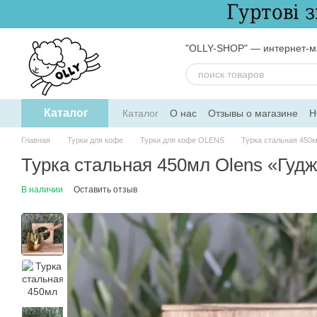
Перейти к основному контенту
"OLLY-SHOP" — интернет-ма
Каталог
Каталог
О нас
Отзывы о магазине
Н
Обмен и возврат
Пользовательское 
Главная
Турки для кофе
Турки для кофе OLENS
Турка стальная 450м
Турка стальная 450мл Olens «Гудж
В наличии
Оставить отзыв