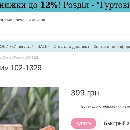
газин посуды и декора
ОВИНКИ августа!
SALE!
Оплата и доставка
Контактная инфор
соглашение
Договір ПО
Для оптовых заказов
л Olens «Гуджи» 102-1329
и» 102-1329
399 грн
Войти
для отображения нако
%
Купить
Быстрый з