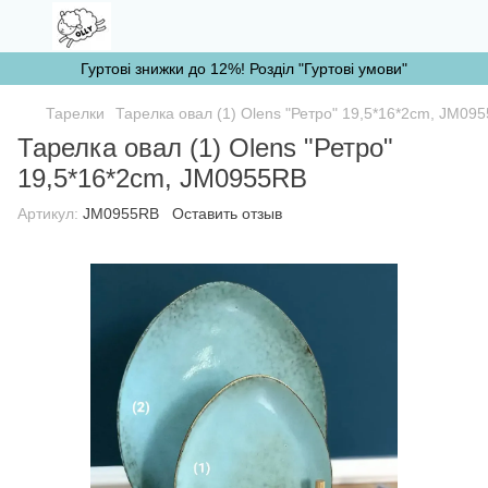
Гуртові знижки до 12%! Розділ "Гуртові умови"
Тарелки
Тарелка овал (1) Olens "Ретро" 19,5*16*2cm, JM09
Тарелка овал (1) Olens "Ретро"
19,5*16*2cm, JM0955RB
Артикул:
JM0955RB
Оставить отзыв