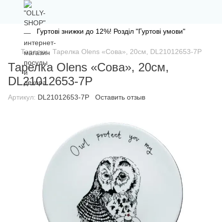
Гуртові знижки до 12%! Розділ "Гуртові умови"
Тарелки
Тарелка Olens «Сова», 20см, DL21012653-7P
Тарелка Olens «Сова», 20см,
DL21012653-7P
Артикул:
DL21012653-7P
Оставить отзыв