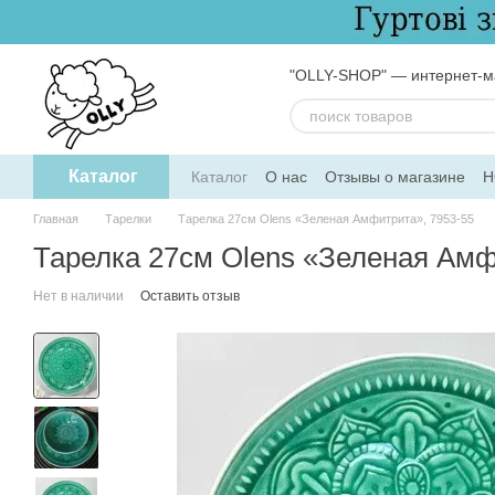
Перейти к основному контенту
"OLLY-SHOP" — интернет-ма
Каталог
Каталог
О нас
Отзывы о магазине
Н
Обмен и возврат
Пользовательское 
Главная
Тарелки
Тарелка 27см Olens «Зеленая Амфитрита», 7953-55
Тарелка 27см Olens «Зеленая Амф
Нет в наличии
Оставить отзыв