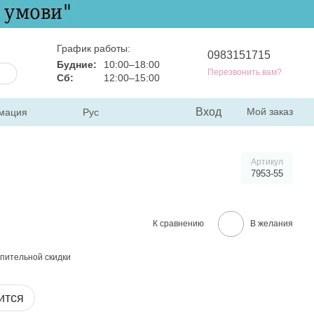
График работы:
0983151715
Будние:
10:00–18:00
Перезвонить вам?
Сб:
12:00–15:00
Вход
Мой заказ
мация
Рус
Артикул
7953-55
К сравнению
В желания
пительной скидки
ится