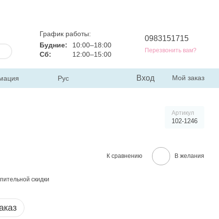
График работы:
0983151715
Будние:
10:00–18:00
Перезвонить вам?
Сб:
12:00–15:00
Вход
Мой заказ
мация
Рус
Артикул
102-1246
К сравнению
В желания
пительной скидки
аказ