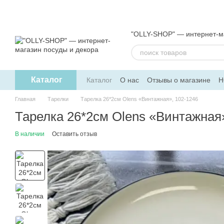
Перейти к основному контенту
"OLLY-SHOP" — интернет-ма
Каталог
Каталог
О нас
Отзывы о магазине
Н
Обмен и возврат
Пользовательское 
Главная
Тарелки
Тарелка 26*2см Olens «Винтажная», 102-1246
Тарелка 26*2см Olens «Винтажная
В наличии
Оставить отзыв