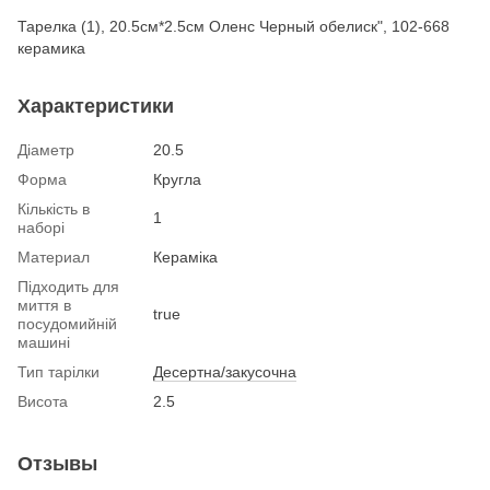
Тарелка (1), 20.5см*2.5см Оленс Черный обелиск", 102-668
керамика
Характеристики
Діаметр
20.5
Форма
Кругла
Кількість в
1
наборі
Материал
Кераміка
Підходить для
миття в
true
посудомийній
машині
Тип тарілки
Десертна/закусочна
Висота
2.5
Отзывы