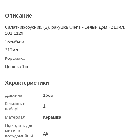
Описание
Салатник/соусник, (2), ракушка Olens «Белый Дом» 210мл,
102-1129
15см*4см
210мл
Керамика
Цена за 1шт
Характеристики
Довжина
15см
Кількість в
1
наборі
Материал
Кераміка
Підходить для
миття в
да
посудомийній