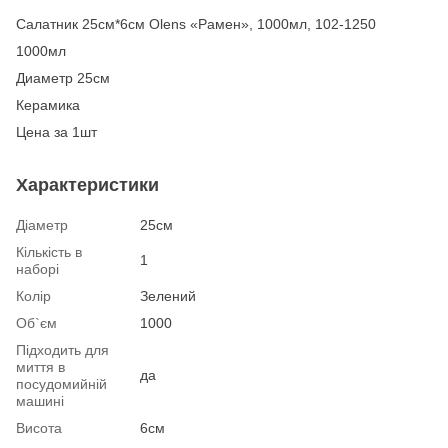
Салатник 25см*6см Olens «Рамен», 1000мл, 102-1250
1000мл
Диаметр 25см
Керамика
Цена за 1шт
Характеристики
Діаметр
25см
Кількість в
1
наборі
Колір
Зелений
Об`єм
1000
Підходить для
миття в
да
посудомийній
машині
Висота
6см