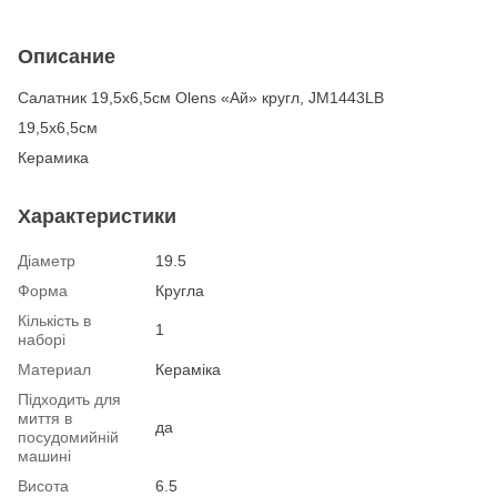
Описание
Салатник 19,5х6,5см Olens «Ай» кругл, JM1443LB
19,5х6,5см
Керамика
Характеристики
Діаметр
19.5
Форма
Кругла
Кількість в
1
наборі
Материал
Кераміка
Підходить для
миття в
да
посудомийній
машині
Висота
6.5