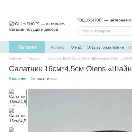
Перейти к основному контенту
"OLLY-SHOP" — интернет-ма
Каталог
Каталог
О нас
Отзывы о магазине
Н
Обмен и возврат
Пользовательское 
Главная
Тарелки
Салатник 16см*4,5см Olens «Шайни-дот» 510мл, 101-0
Салатник 16см*4,5см Olens «Шайн
В наличии
Оставить отзыв