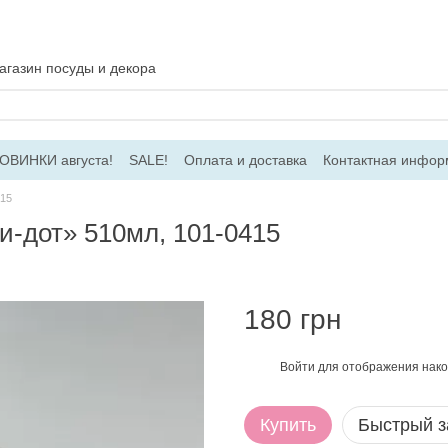
газин посуды и декора
ОВИНКИ августа!
SALE!
Оплата и доставка
Контактная инфор
соглашение
Договір ПО
Для оптовых заказов
415
и-дот» 510мл, 101-0415
180 грн
Войти
для отображения нако
%
Купить
Быстрый з