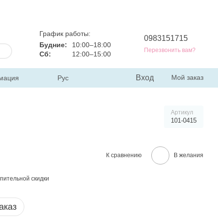
График работы:
0983151715
Будние:
10:00–18:00
Перезвонить вам?
Сб:
12:00–15:00
Вход
Мой заказ
мация
Рус
Артикул
101-0415
К сравнению
В желания
пительной скидки
аказ