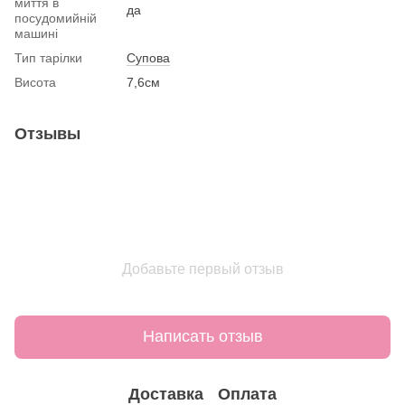
миття в
да
посудомийній
машині
Тип тарілки
Супова
Висота
7,6см
Отзывы
Добавьте первый отзыв
Написать отзыв
Доставка
Оплата