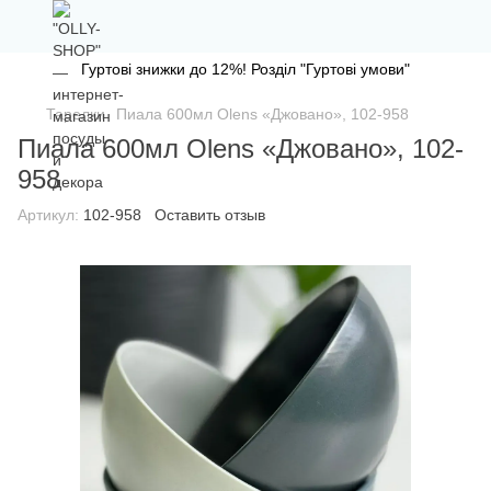
Гуртові знижки до 12%! Розділ "Гуртові умови"
Тарелки
Пиала 600мл Olens «Джовано», 102-958
Пиала 600мл Olens «Джовано», 102-
958
Артикул:
102-958
Оставить отзыв