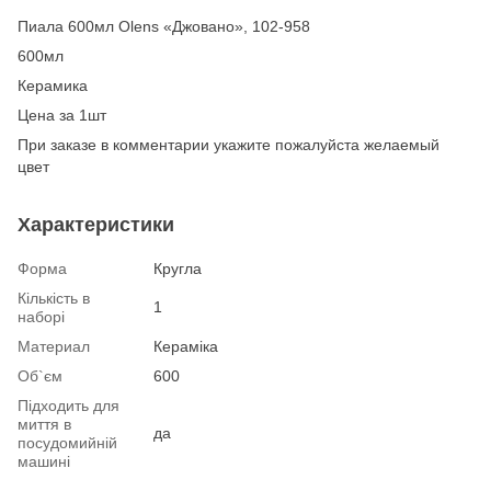
Пиала 600мл Olens «Джовано», 102-958
600мл
Керамика
Цена за 1шт
При заказе в комментарии укажите пожалуйста желаемый
цвет
Характеристики
Форма
Кругла
Кількість в
1
наборі
Материал
Кераміка
Об`єм
600
Підходить для
миття в
да
посудомийній
машині