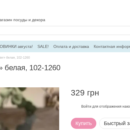
газин посуды и декора
ОВИНКИ августа!
SALE!
Оплата и доставка
Контактная инфор
соглашение
Договір ПО
Для оптовых заказов
er» белая, 102-1260
» белая, 102-1260
329 грн
Войти
для отображения нако
%
Купить
Быстрый з