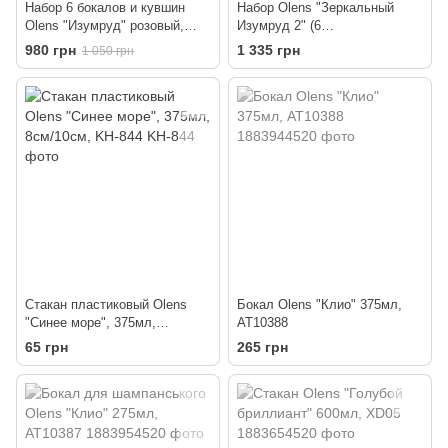
Набор 6 бокалов и кувшин
Набор Olens "Зеркальный
Olens "Изумруд" розовый,
Изумруд 2" (6
07204DL-P
бокалов+кувшин) янтарный,
980 грн
1 335 грн
1 050 грн
01-017
Стакан пластиковый Olens
Бокал Olens "Клио" 375мл,
"Синее море", 375мл,
AT10388
8см/10см, KH-844
65 грн
265 грн