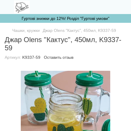
Гуртові знижки до 12%! Розділ "Гуртові умови"
Чашки, кружки
Джар Olens "Кактус", 450мл, K9337-59
Джар Olens "Кактус", 450мл, K9337-
59
Артикул:
K9337-59
Оставить отзыв