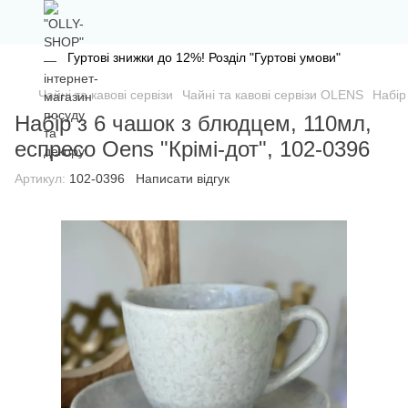
Гуртові знижки до 12%! Розділ "Гуртові умови"
Чайні та кавові сервізи
Чайні та кавові сервізи OLENS
Набір
Набір з 6 чашок з блюдцем, 110мл,
еспресо Oens "Крімі-дот", 102-0396
Артикул:
102-0396
Написати відгук