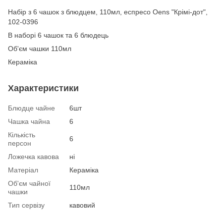
Набір з 6 чашок з блюдцем, 110мл, еспресо Oens "Крімі-дот",
102-0396
В наборі 6 чашок та 6 блюдець
Об'єм чашки 110мл
Кераміка
Характеристики
Блюдце чайне
6шт
Чашка чайна
6
Кількість
6
персон
Ложечка кавова
ні
Матеріал
Кераміка
Об'єм чайної
110мл
чашки
Тип сервізу
кавовий