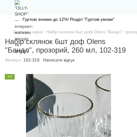
Гуртові знижки до 12%! Розділ "Гуртові умови"
Склянки, чарки
Набір склянок 6шт доф Olens "Бандл", прозо
Набір склянок 6шт доф Olens
"Бандл", прозорий, 260 мл, 102-319
Артикул:
102-319
Написати відгук
ХІТ