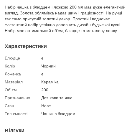
Набір чашка з блюдцем і ложкою 200 мл має дуже елегантний
вигляд. Золота облямівка надає шику і граціозності. На ручці
так само присутній золотий декор. Простий і водночас
елегантний набір успішно доповнить дизайн будь-якої кухні.
Набір має оптимальний об'єм, блюдце та металеву ложку.
Характеристики
Блюдце
є
Колір
Чорний
Ложечка
є
Матеріал
Кераміка
Об`єм
200
Призначення
Для кави та чаю
Стан
Нове
Тип ємності
Чашки з блюдцем
Відгуки