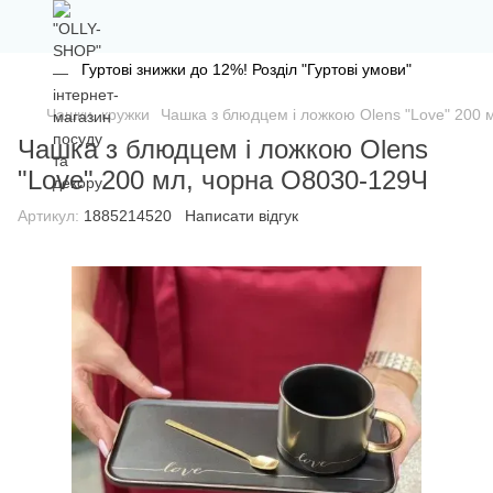
Гуртові знижки до 12%! Розділ "Гуртові умови"
Чашки, кружки
Чашка з блюдцем і ложкою Olens "Love" 200 
Чашка з блюдцем і ложкою Olens
"Love" 200 мл, чорна O8030-129Ч
Артикул:
1885214520
Написати відгук