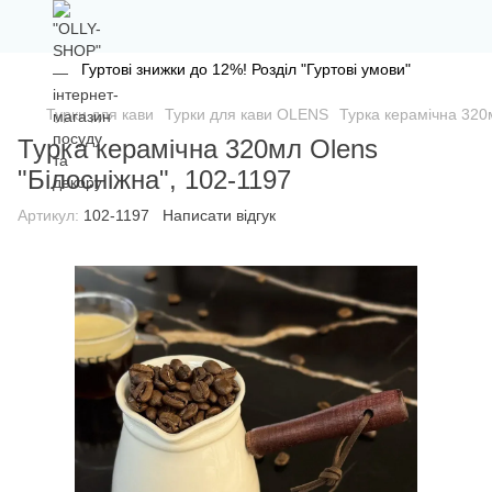
Гуртові знижки до 12%! Розділ "Гуртові умови"
Турки для кави
Турки для кави OLENS
Турка керамічна 320м
Турка керамічна 320мл Olens
"Білосніжна", 102-1197
Артикул:
102-1197
Написати відгук