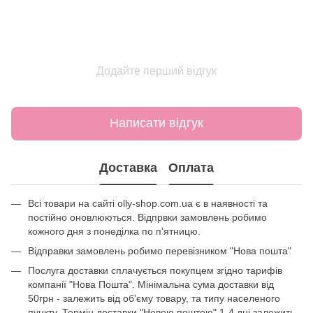
Додайте перший відгук
Написати відгук
Доставка
Оплата
Всі товари на сайті olly-shop.com.ua є в наявності та
постійно оновлюються. Відпрвки замовлень робимо
кожного дня з понеділка по п'ятницю.
Відправки замовлень робимо перевізником "Нова пошта"
Послуга доставки сплачується покупцем згідно тарифів
компанії "Нова Пошта". Мінімальна сума доставки від
50грн - залежить від об'єму товару, та типу населеного
пункту. Термін доставки "Новою поштою" 1-4 дні,залежить