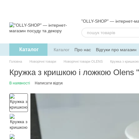
Перейти до основного контенту
"OLLY-SHOP" — інтернет-ма
Каталог
Каталог
Про нас
Відгуки про магазин
Обмін та повернення
Угода користув
Головна
Новорічні товари
Новорічні товари OLENS
Кружка з кришкою 
Кружка з кришкою і ложкою Olens 
В наявності
Написати відгук