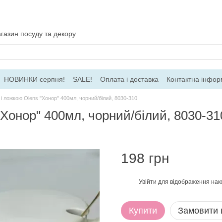
газин посуду та декору
НОВИНКИ серпня!
SALE!
Оплата і доставка
Контактна інфор
ача
Договір ПО
Для гуртових замовлень
і ложкою Olens "Хонор" 400мл, чорний/білий, 8030-310
"Хонор" 400мл, чорний/білий, 8030-31
198 грн
Увійти
для відображення нак
%
Купити
Замовити