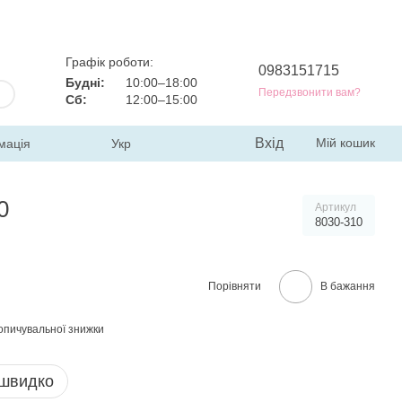
Графік роботи:
0983151715
Будні:
10:00–18:00
Передзвонити вам?
Сб:
12:00–15:00
Вхід
Мій кошик
мація
Укр
0
Артикул
8030-310
Порівняти
В бажання
опичувальної знижки
 швидко