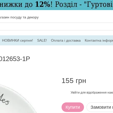
газин посуду та декору
НОВИНКИ серпня!
SALE!
Оплата і доставка
Контактна інфор
ача
Договір ПО
Для гуртових замовлень
1012653-1P
155 грн
Увійти
для відображення нак
%
Купити
Замовити