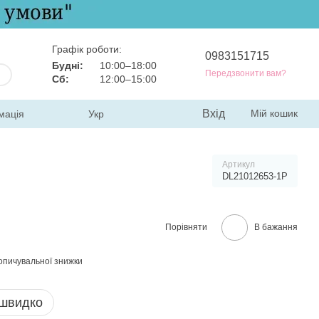
Графік роботи:
0983151715
Будні:
10:00–18:00
Передзвонити вам?
Сб:
12:00–15:00
Вхід
Мій кошик
мація
Укр
Артикул
DL21012653-1P
Порівняти
В бажання
опичувальної знижки
 швидко