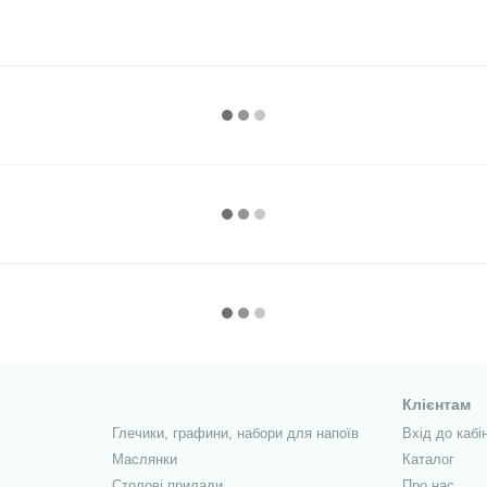
Клієнтам
Глечики, графини, набори для напоїв
Вхід до кабі
Маслянки
Каталог
Столові прилади
Про нас