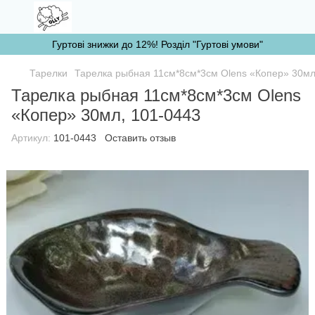
Гуртові знижки до 12%! Розділ "Гуртові умови"
Тарелки
Тарелка рыбная 11см*8см*3см Olens «Копер» 30мл
Тарелка рыбная 11см*8см*3см Olens
«Копер» 30мл, 101-0443
Артикул:
101-0443
Оставить отзыв