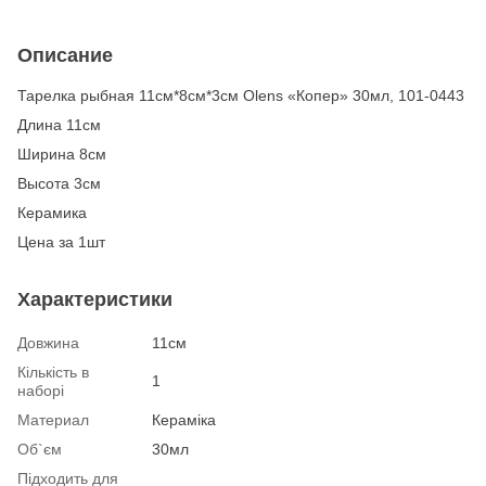
Описание
Тарелка рыбная 11см*8см*3см Olens «Копер» 30мл, 101-0443
Длина 11см
Ширина 8см
Высота 3см
Керамика
Цена за 1шт
Характеристики
Довжина
11см
Кількість в
1
наборі
Материал
Кераміка
Об`єм
30мл
Підходить для